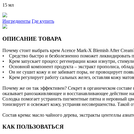
15 мл
Ингредиенты
Где купить
ОПИСАНИЕ ТОВАРА
Почему стоит выбрать крем Acence Mark-X Blemish After Cream
• Средство быстро и безболезненно поможет ликвидировать пя
• Крем запускает процесс регенерации кожи изнутри, стимулир
• Основной компонент продукта – экстракт прополиса, обла
• Он не сушит кожу и не забивает поры, не провоцирует поя
• Крем регулирует работу сальных желез, оставляя кожу матово
Почему же он так эффективен? Секрет в органическом составе 
оказывает ранозаживляющее и восстанавливающее действие н
Солодка помогает устранить пигментные пятна и неровный цве
тонизирует и освежает кожу, устраняя несовершенства. Такой о
Состав крема: масло чайного дерева, экстракты центеллы азиа
КАК ПОЛЬЗОВАТЬСЯ