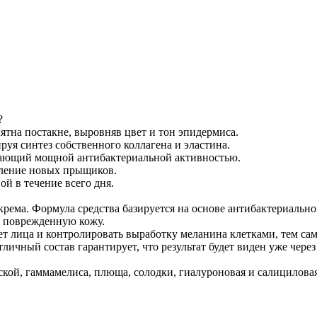
?
тна постакне, выровняв цвет и тон эпидермиса.
уя синтез собственного коллагена и эластина.
дающий мощной антибактериальной активностью.
вление новых прыщиков.
й в течение всего дня.
крема. Формула средства базируется на основе антибактериально
а поврежденную кожу.
т лица и контролировать выработку меланина клетками, тем сам
тличный состав гарантирует, что результат будет виден уже чере
тской, гаммамелиса, плюща, солодки, гиалуроновая и салицилова