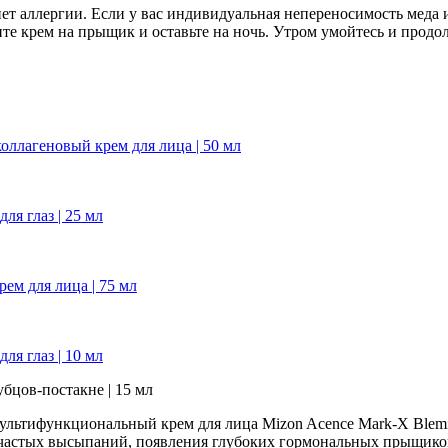
нет аллергии. Если у вас индивидуальная непереносимость меда и
ите крем на прыщик и оставьте на ночь. Утром умойтесь и прод
оллагеновый крем для лица | 50 мл
ля глаз | 25 мл
ем для лица | 75 мл
ля глаз | 10 мл
убцов-постакне | 15 мл
ультифункциональный крем для лица Mizon Acence Mark-X Blemish
 частых высыпаний, появления глубоких гормональных прыщико