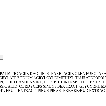
ALMITIC ACID, KAOLIN, STEARIC ACID, OLEA EUROPAEA
CRYLATE/SODIUM ACRYLOYLDIMETHYL TAURATECOPOLYM
, TRIETHANOLAMINE, COPTIS CHINENSISROOT EXTRACT
SSIC ACID, CORDYCEPS SINENSISEXTRACT, GLYCYRRHIZA
; FRUIT EXTRACT, PINUS PINASTERBARK/BUD EXTRACT,