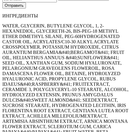
ИНГРЕДИЕНТЫ
WATER, GLYCERIN, BUTYLENE GLYCOL, 1, 2-
HEXANEDIOL, GLYCERETH-26, BIS-PEG-18 METHYL
ETHER DIMETHYL SILANE, PEG-60HYDROGENATED
CASTOR OIL, ACRYLATES/C10-30 ALKYL ACRYLATE
CROSSPOLYMER, POTASSIUM HYDROXIDE, CITRUS
AURANTIUM BERGAMIA&#40;BERGAMOT&#41; FRUIT
OIL, HELIANTHUS ANNUUS &#40;SUNFLOWER&#41;
SEED OIL, XANTHAN GUM, SODIUM HYALURONATE,
PELARGONIUM GRAVEOLENS FLOWEROIL, ROSA
DAMASCENA FLOWER OIL, BETAINE, HYDROLYZED
HYALURONIC ACID, PROPYLENE GLYCOL, RUBUS
IDAEUS&#40;RASPBERRY&#41; FRUITEXTRACT,
CERAMIDE 3, POLYGLYCERYL-10 STEARATE, ALCOHOL,
HYDROLYZED EXTENSIN, PRUNUS AMYGDALUS
DULCIS&#40;SWEET ALMOND&#41; SEEDEXTRACT,
SUCROSE STEARATE, HYDROGENATED LECITHIN, IRIS
FLORENTINA ROOT EXTRACT, GENTIANA LUTEA ROOT
EXTRACT, ACHILLEA MILLEFOLIUMEXTRACT,
ARTEMISIA ABSINTHIUM EXTRACT, ARNICA MONTANA
FLOWER EXTRACT, SCLEROTIUM GUM, CARICA
PAPAYA&#40;PAPAYA&#41; FRUIT WATER, BETA-